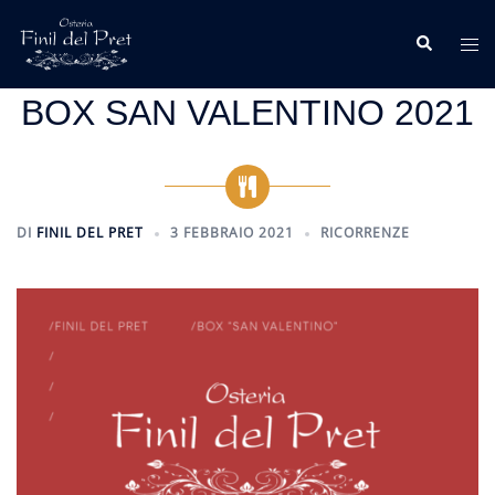
Vai
al
Cerca
Mos
contenuto
me
BOX SAN VALENTINO 2021
DI
FINIL DEL PRET
3 FEBBRAIO 2021
RICORRENZE