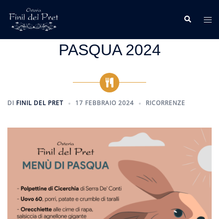
Vai
al
Cerca
Mos
contenuto
me
PASQUA 2024
DI
FINIL DEL PRET
17 FEBBRAIO 2024
RICORRENZE