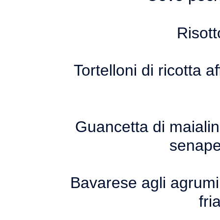
Risott
Tortelloni di ricotta
Guancetta di maialin
senape,
Bavarese agli agrumi,
fri