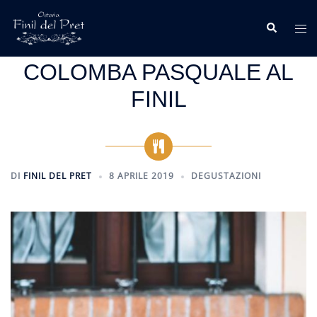
Vai
al
Cerca
Mos
contenuto
me
COLOMBA PASQUALE AL
FINIL
DI
FINIL DEL PRET
8 APRILE 2019
DEGUSTAZIONI