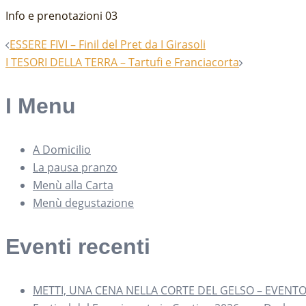
Info e prenotazioni 03
Navigazione
ESSERE FIVI – Finil del Pret da I Girasoli
I TESORI DELLA TERRA – Tartufi e Franciacorta
articolo
I Menu
A Domicilio
La pausa pranzo
Menù alla Carta
Menù degustazione
Eventi recenti
METTI, UNA CENA NELLA CORTE DEL GELSO – EVENT