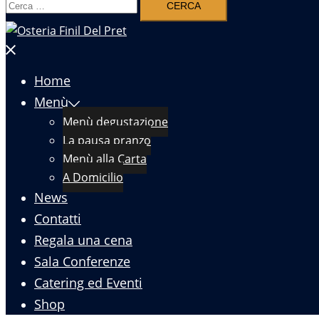
per:
Chiudi
menu
Home
Menù
Menù degustazione
La pausa pranzo
Menù alla Carta
A Domicilio
News
Contatti
Regala una cena
Sala Conferenze
Catering ed Eventi
Shop