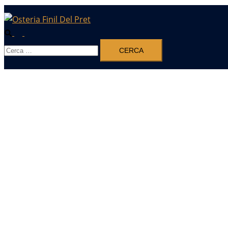
Cerca
Mostra/Nascondi
Ricerca
menu
per: